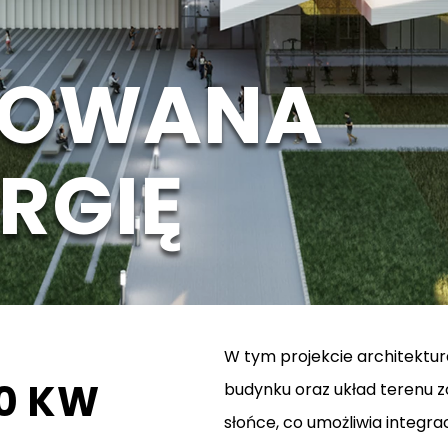
Sauna
PFU i
TOWANA
Eduk
Domy
RGIĘ
Rewit
I
W tym projekcie architektur
0
KW
budynku oraz układ terenu 
słońce, co umożliwia integr