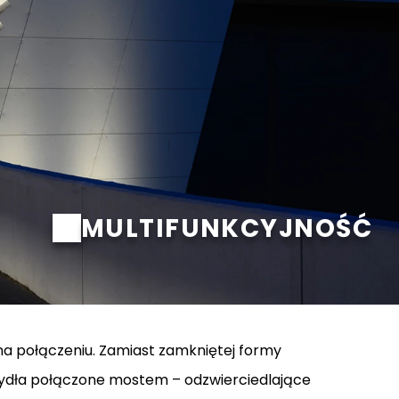
MULTIFUNKCYJNOŚĆ
na połączeniu. Zamiast zamkniętej formy
ydła połączone mostem – odzwierciedlające