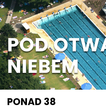
POD OTW
NIEBEM
PONAD
38