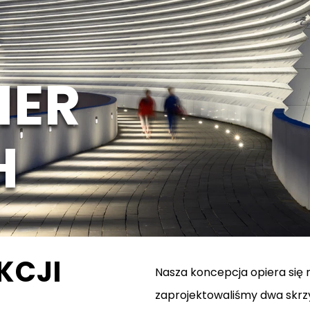
IER
H
KCJI
Nasza koncepcja opiera się 
zaprojektowaliśmy dwa skrz