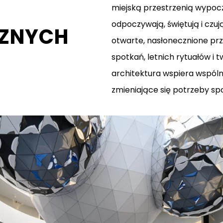
miejską przestrzenią wypocz
odpoczywają, świętują i czuj
ZNYCH
otwarte, nasłonecznione pr
spotkań, letnich rytuałów i
architektura wspiera wspól
zmieniające się potrzeby sp