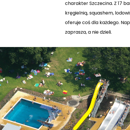
charakter Szczecina. Z 17 b
kręgielnią, squashem, lodow
oferuje coś dla każdego. Napr
zaprasza, a nie dzieli.