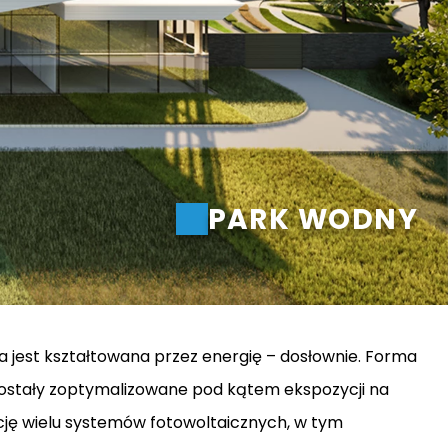
ria, SPA i wellness
 doradztwo
acja
 premium
alizacja
PARK WODNY
a jest kształtowana przez energię – dosłownie. Forma
zostały zoptymalizowane pod kątem ekspozycji na
ację wielu systemów fotowoltaicznych, w tym