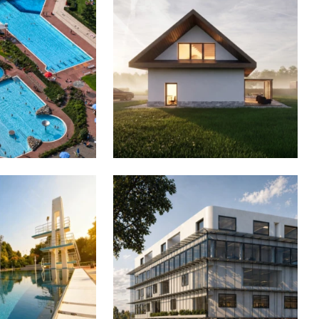
ria, SPA i wellness
 doradztwo
acja
 premium
alizacja