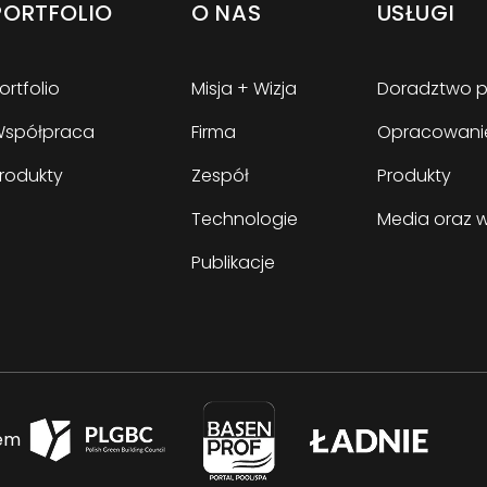
PORTFOLIO
O NAS
USŁUGI
ortfolio
Misja + Wizja
Doradztwo p
Współpraca
Firma
Opracowanie
rodukty
Zespół
Produkty
Technologie
Media oraz 
Publikacje
iem