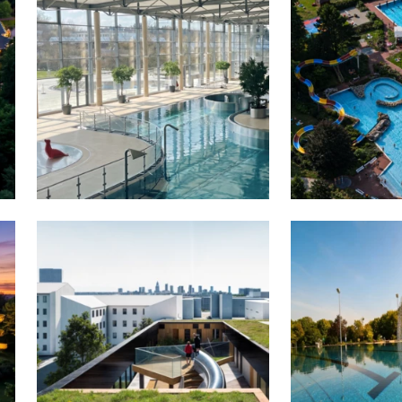
Sauna
PFU i
Eduk
Domy
Rewit