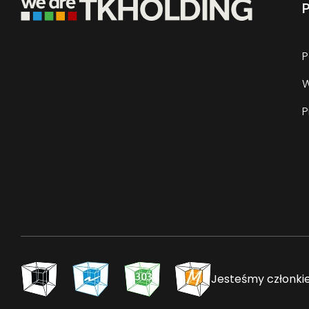
P
P
Jesteśmy członk