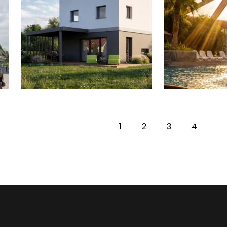
1
2
3
4
(Obecna)